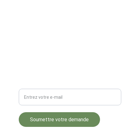
CONTACT
email: abucssecretariat@gmail.com
Numéro Vert 0800 11.136
NUMÉRO DE COMPTE:
IBAN: BE13 6341 3116 0139
BIC: BNAGBEBB
Votre adresse e-mail ici
Soumettre votre demande